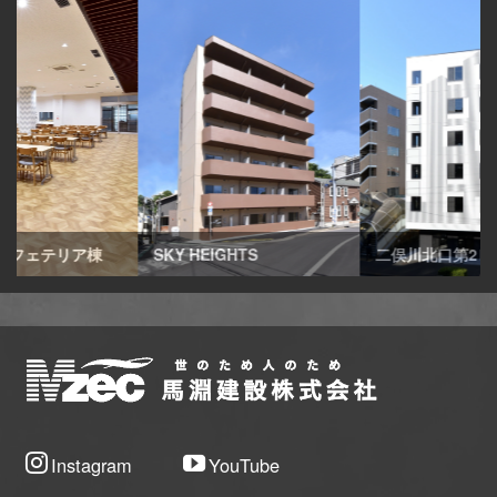
リア棟
SKY HEIGHTS
二俣川北口第2ビル
Instagram
YouTube