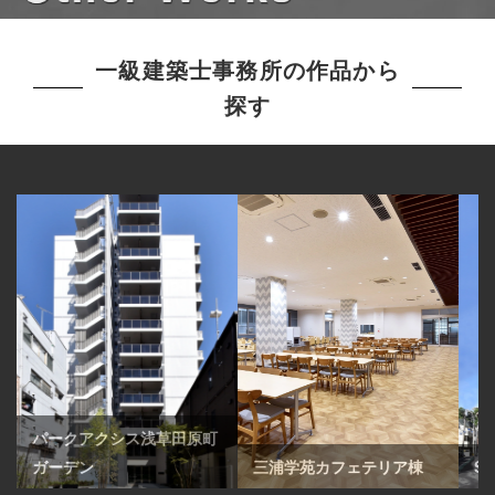
一級建築士事務所の作品から
探す
アクシス浅草田原町
ン
三浦学苑カフェテリア棟
SKY HEIGHT